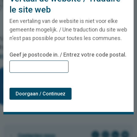
le site web
Een vertaling van de website is niet voor elke
Leaflet
|
© Digitaal vlaanderen
gemeente mogelijk. / Une traduction du site web
n'est pas possible pour toutes les communes.
Vous êtes privé d'électricité pendant plus de 4
heures ?
Voyez si vous avez droit à une
Geef je postcode in. / Entrez votre code postal.
indemnisation.
Vous pouvez être informé(e) par SMS et/ou par e-
mail, même en cas de coupure de courant non
planifiée. Configurez vos notifications via
Mijn
Doorgaan / Continuez
Fluvius
.
facebook-cirkel
instagram-cirkel
linkedin-cirkel
youtube-cirkel
Prefooter
Contactez-nous