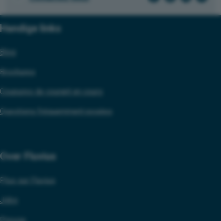
links
Handige links
Blog
Brochures
Coupures de courant en cours
Questions fréquemment posées
Over Fluvius
Plus sur Fluvius
Jobs
Presse