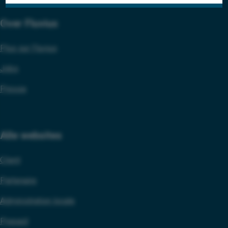
Over Fluvius
Plus sur Fluvius
Jobs
Presse
Alle websites
Client
Partenaire
Administration locale
Prepaid