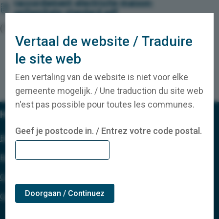
raccordement-electricite-maison-
unifamiliale-standard.pdf
(716.63 Ko)
Vertaal de website / Traduire
le site web
Een vertaling van de website is niet voor elke
facebook-cirkel
instagram-cirkel
linkedin-cirkel
youtube-cirkel
gemeente mogelijk. / Une traduction du site web
n'est pas possible pour toutes les communes.
Handige links
Geef je postcode in. / Entrez votre code postal.
Blog
Brochures
Coupures de courant en cours
Doorgaan / Continuez
Questions fréquemment posées