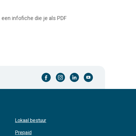
en infofiche die je als PDF
facebook-cirkel
instagram-cirkel
linkedin-cirkel
youtube-cirkel
Lokaal bestuur
Prepaid