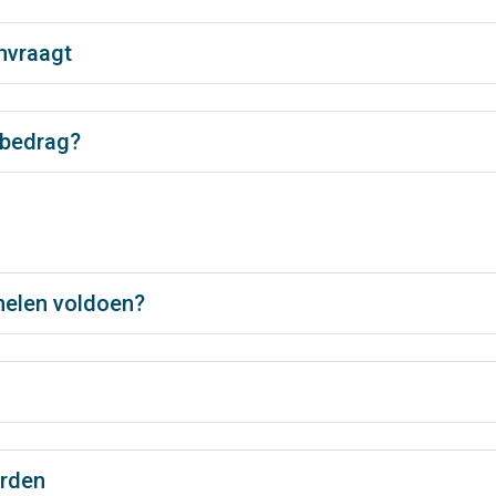
anvraagt
ebedrag?
nelen voldoen?
arden