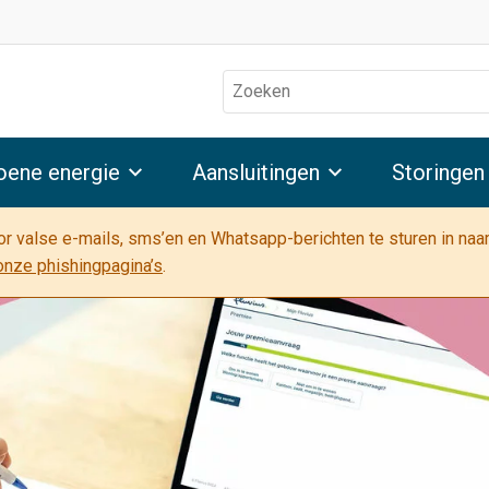
Zoeken
oene energie
Aansluitingen
Storingen
oor valse e-mails, sms’en en Whatsapp-berichten te sturen in na
onze phishingpagina’s
.